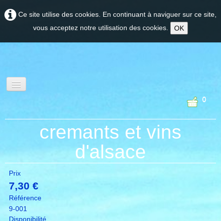
Ce site utilise des cookies. En continuant à naviguer sur ce site,
vous acceptez notre utilisation des cookies.
OK
0
oenotourisme et
cremants et vins
experiences
d'alsace
Prix
PROVENCE
7,30 €
Référence
CORSE
9-001
Disponibilité