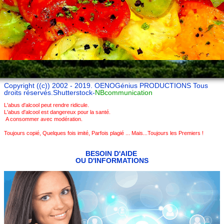
Copyright ((c)) 2002 - 2019. OENOGénius PRODUCTIONS Tous
droits réservés.Shutterstock-
NBcommunication
L'abus d'alcool peut rendre ridicule.
L'abus d'alcool est dangereux pour la santé.
A consommer avec modération.
Toujours copié, Quelques fois imité, Parfois plagié ... Mais...Toujours les Premiers !
BESOIN D'AIDE
OU D'INFOR
MATIONS