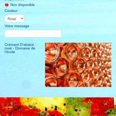
Non disponible
Couleur
Français
▼
oenotourisme en provence
Votre message
notre top selection
open provence
Crémant D'alsace
rosé - Domaine de
l'école