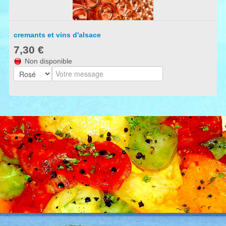
Français
▼
cremants et vins d'alsace
oenotourisme en provence
7,30 €
Non disponible
notre top selection
open provence