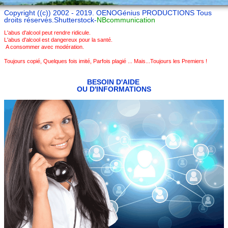
Copyright ((c)) 2002 - 2019. OENOGénius PRODUCTIONS Tous
droits réservés.Shutterstock-
NBcommunication
L'abus d'alcool peut rendre ridicule.
L'abus d'alcool est dangereux pour la santé.
A consommer avec modération.
Toujours copié, Quelques fois imité, Parfois plagié ... Mais...Toujours les Premiers !
BESOIN D'AIDE
OU D'INFOR
MATIONS