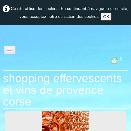
Ce site utilise des cookies. En continuant à naviguer sur ce site,
vous acceptez notre utilisation des cookies.
OK
0
oenotourisme et
shopping effervescents
experiences
et vins de provence
corse
PROVENCE
CORSE